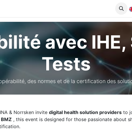
ojets
Blog
Nous rejoindre
Coworking & Salles de Forma
bilité avec IHE
Tests
ropérabilité, des normes et de la certification des solu
LINA & Norrsken invite
digital health solution providers
to j
y
BMZ
, this event is designed for those passionate about sha
ification.