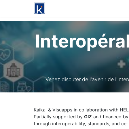
Accueil
A propos
Services
Pr
Interopéra
Venez discuter de l'avenir de l'inte
Kaikai & Visuapps in collaboration with HE
Partially supported by
GIZ
and financed b
through interoperability, standards, and cert